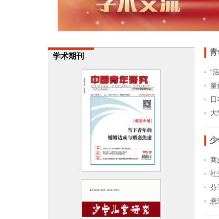
青
学术期刊
“
量
日
大
少
商
社
芬
悬