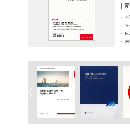
青
中
青
依
网