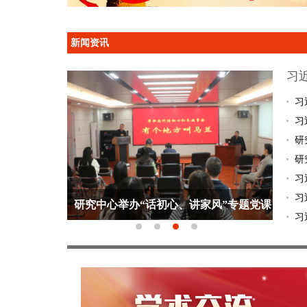
新闻资讯
习
习
习
研
研
习
习
践行正确政...
研究中心举办“话初心、讲家风”专题党课
“厚
习